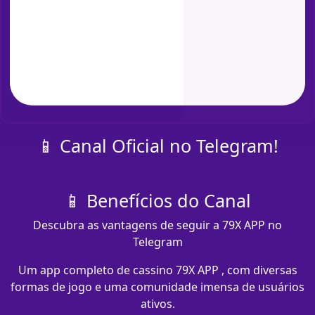
📱 Canal Oficial no Telegram!
📱 Benefícios do Canal
Descubra as vantagens de seguir a 79X APP no
Telegram
Um app completo de cassino 79X APP , com diversas
formas de jogo e uma comunidade imensa de usuários
ativos.