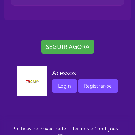
SEGUIR AGORA
Acessos
Login
Registrar-se
Políticas de Privacidade
Termos e Condições