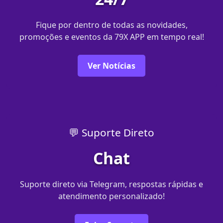
Fique por dentro de todas as novidades,
promoções e eventos da 79X APP em tempo real!
Ver Notícias
💬 Suporte Direto
Chat
Suporte direto via Telegram, respostas rápidas e
atendimento personalizado!