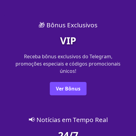
🎁 Bônus Exclusivos
VIP
Receba bônus exclusivos do Telegram,
promoções especiais e códigos promocionais
únicos!
Ver Bônus
📢 Notícias em Tempo Real
24/7