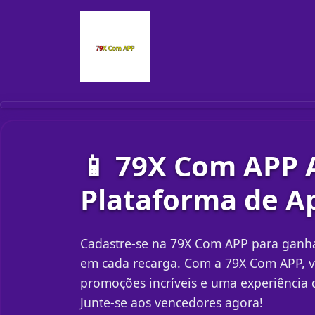
📱 79X Com APP 
Plataforma de A
Cadastre-se na 79X Com APP para ganha
em cada recarga. Com a 79X Com APP, v
promoções incríveis e uma experiência d
Junte-se aos vencedores agora!