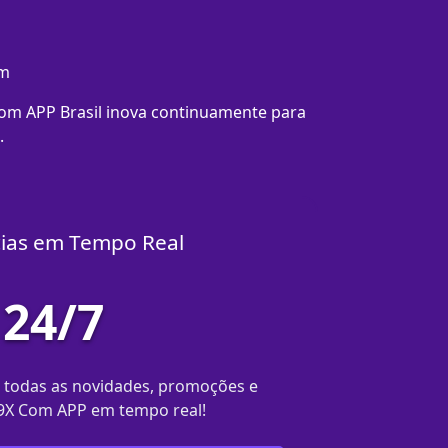
am
om APP Brasil inova continuamente para
.
cias em Tempo Real
24/7
e todas as novidades, promoções e
9X Com APP em tempo real!