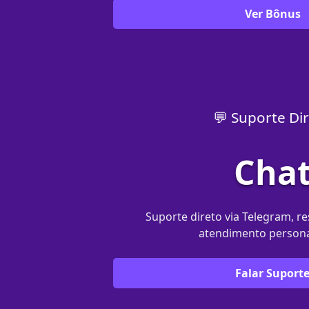
Ver Bônus
💬 Suporte Di
Cha
Suporte direto via Telegram, r
atendimento persona
Falar Suport