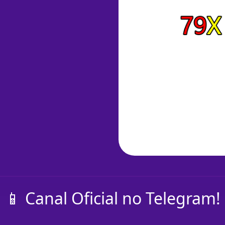
📱 Canal Oficial no Telegram!