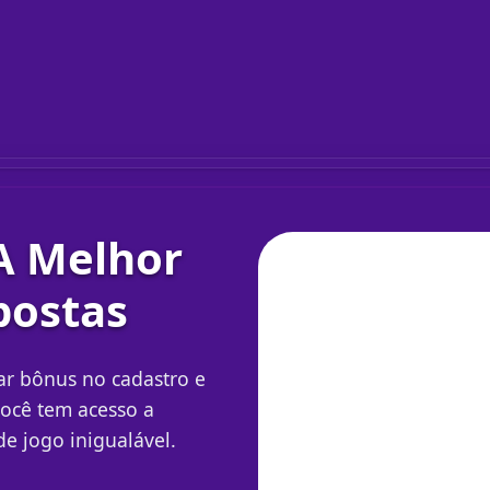
A Melhor
postas
r bônus no cadastro e
ocê tem acesso a
e jogo inigualável.