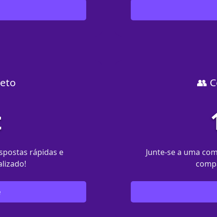
reto
👥 
t
espostas rápidas e
Junte-se a uma com
lizado!
compa
e