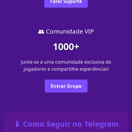
Falar Suporte
👥 Comunidade VIP
1000+
Junte-se a uma comunidade exclusiva de
jogadores e compartilhe experiências!
Entrar Grupo
📱 Como Seguir no Telegram