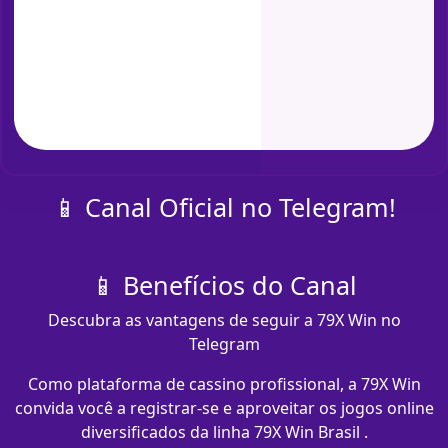
📱 Canal Oficial no Telegram!
📱 Benefícios do Canal
Descubra as vantagens de seguir a 79X Win no
Telegram
Como plataforma de cassino profissional, a 79X Win
convida você a registrar-se e aproveitar os jogos online
diversificados da linha 79X Win Brasil .