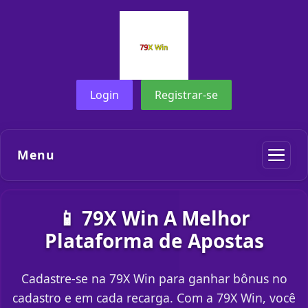
Login
Registrar-se
Menu
📱 79X Win A Melhor
Plataforma de Apostas
Cadastre-se na 79X Win para ganhar bônus no
cadastro e em cada recarga. Com a 79X Win, você