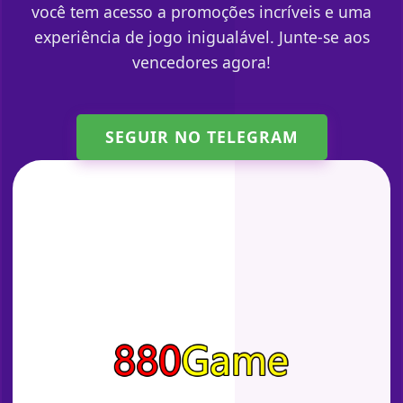
você tem acesso a promoções incríveis e uma
experiência de jogo inigualável. Junte-se aos
vencedores agora!
SEGUIR NO TELEGRAM