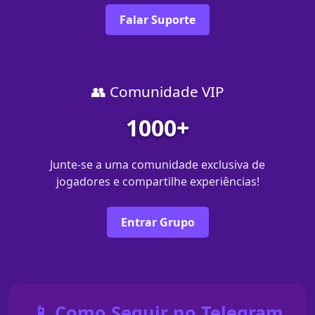
Falar Suporte
👥 Comunidade VIP
1000+
Junte-se a uma comunidade exclusiva de
jogadores e compartilhe experiências!
Entrar Grupo
📱 Como Seguir no Telegram