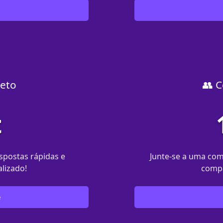
reto
👥 
t
espostas rápidas e
Junte-se a uma com
lizado!
compa
e