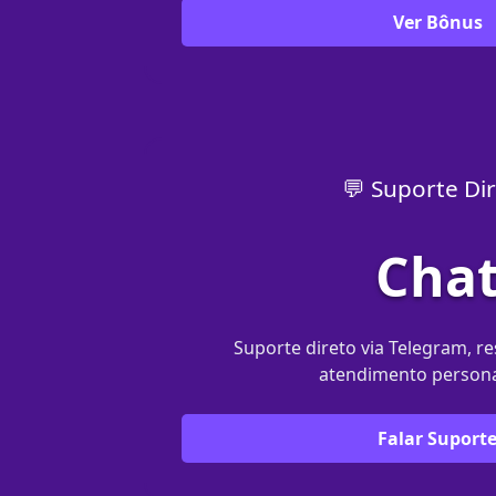
Ver Bônus
💬 Suporte Di
Cha
Suporte direto via Telegram, r
atendimento persona
Falar Suport