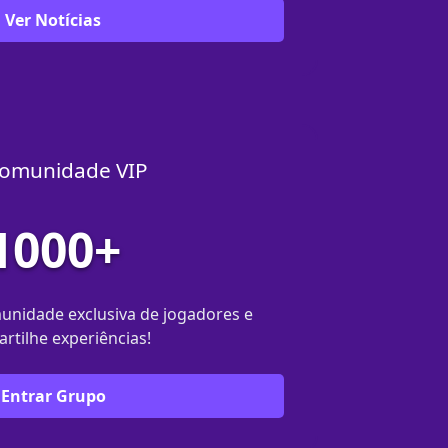
Ver Notícias
Comunidade VIP
1000+
unidade exclusiva de jogadores e
rtilhe experiências!
Entrar Grupo