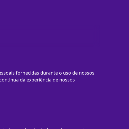
essoais fornecidas durante o uso de nossos
 contínua da experiência de nossos