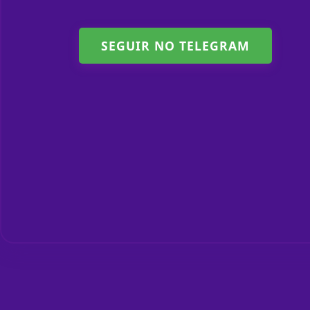
SEGUIR NO TELEGRAM