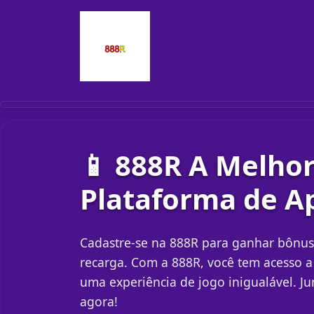
📱 888R A Melho
Plataforma de A
Cadastre-se na 888R para ganhar bônus
recarga. Com a 888R, você tem acesso a
uma experiência de jogo inigualável. J
agora!