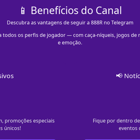
📱 Benefícios do Canal
Descubra as vantagens de seguir a 888R no Telegram
a todos os perfis de jogador — com caça-níqueis, jogos de
e emoção.
sivos
📢 Notí
m, promoções especiais
Fique por dentro d
s únicos!
eventos 