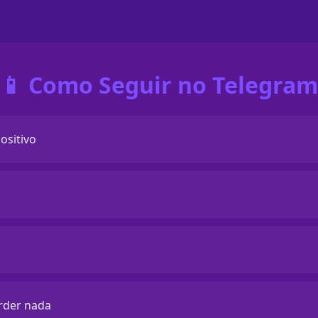
📱 Como Seguir no Telegram
ositivo
erder nada